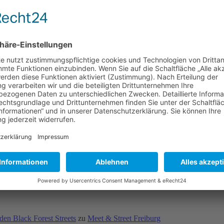
den Black Forest Streets
zu
Meet & Street Freiburg