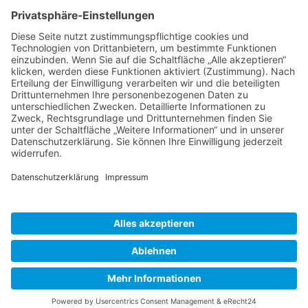
Recent Comments
dennisgloth.com | Meet & Street 2026 in Freiburg: Zu Gast
bei den Black Forest Streets
zu
Meet & Street Freiburg
Substack
Bluesky
Youtube
Instagram
Impressum
Richtlinie für Rückerstattungen und Rückgaben
AGB
Datenschutzerklärung
Cookie-Einstellungen
© 2026 andreas usenbenz. All Rights Reserved
Close
Arbeiten
Menu
Manifest
Kontakt
Blog
Shop