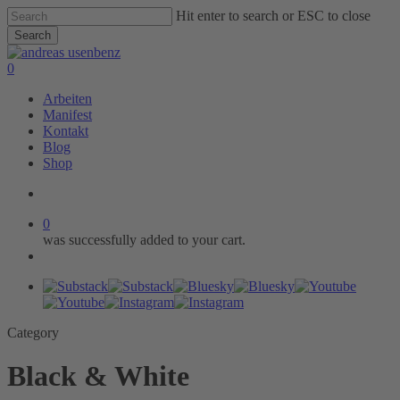
Skip
Hit enter to search or ESC to close
to
Search
main
Close
content
Search
search
0
Menu
Arbeiten
Manifest
Kontakt
Blog
Shop
search
0
was successfully added to your cart.
Menu
Substack
Bluesky
Youtube
Instagram
Category
Black & White