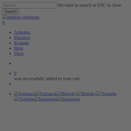
Skip
Hit enter to search or ESC to close
to
Search
main
Close
content
Search
search
0
Menu
Arbeiten
Manifest
Kontakt
Blog
Shop
search
0
was successfully added to your cart.
Menu
Substack
Bluesky
Youtube
Instagram
Black Diffusion 1/4
Form
Fotowalk
Fujifilm X-T4
Fujinon 23mm f1.4 XF
Geometrie
Portra400
Street