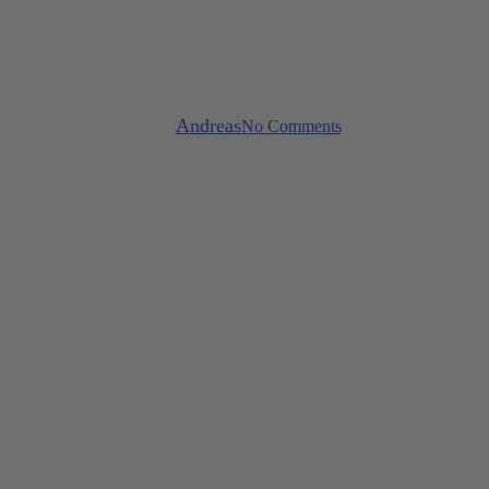
Uncategorized
Die kleine Ecke
By
Andreas
No Comments