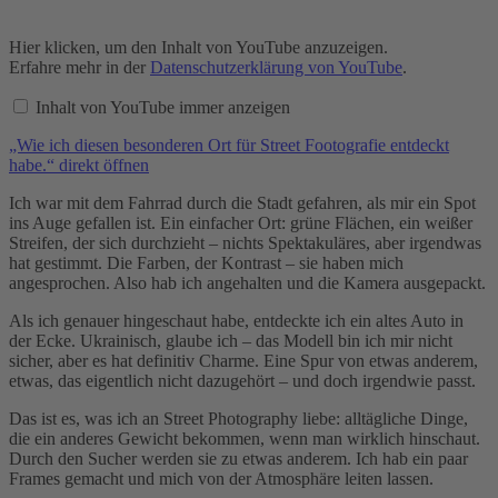
„Wie
Hier klicken, um den Inhalt von YouTube anzuzeigen.
ich
Erfahre mehr in der
Datenschutzerklärung von YouTube
.
diesen
besonderen
Inhalt von YouTube immer anzeigen
Ort
für
„Wie ich diesen besonderen Ort für Street Footografie entdeckt
Street
Footografie
habe.“ direkt öffnen
entdeckt
habe.“
Ich war mit dem Fahrrad durch die Stadt gefahren, als mir ein Spot
von
ins Auge gefallen ist. Ein einfacher Ort: grüne Flächen, ein weißer
YouTube
Streifen, der sich durchzieht – nichts Spektakuläres, aber irgendwas
anzeigen
hat gestimmt. Die Farben, der Kontrast – sie haben mich
angesprochen. Also hab ich angehalten und die Kamera ausgepackt.
Als ich genauer hingeschaut habe, entdeckte ich ein altes Auto in
der Ecke. Ukrainisch, glaube ich – das Modell bin ich mir nicht
sicher, aber es hat definitiv Charme. Eine Spur von etwas anderem,
etwas, das eigentlich nicht dazugehört – und doch irgendwie passt.
Das ist es, was ich an Street Photography liebe: alltägliche Dinge,
die ein anderes Gewicht bekommen, wenn man wirklich hinschaut.
Durch den Sucher werden sie zu etwas anderem. Ich hab ein paar
Frames gemacht und mich von der Atmosphäre leiten lassen.