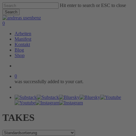
Skip
Hit enter to search or ESC to close
to
Search
main
Close
content
Search
search
0
Menu
Arbeiten
Manifest
Kontakt
Blog
Shop
search
0
was successfully added to your cart.
Menu
Substack
Bluesky
Youtube
Instagram
TAKES